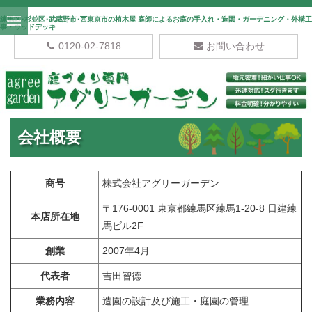
練馬区･杉並区･武蔵野市･西東京市の植木屋 庭師によるお庭の手入れ・造園・ガーデニング・外構工
事・ウッドデッキ
0120-02-7818
お問い合わせ
会社概要
商号
株式会社アグリーガーデン
〒176-0001 東京都練馬区練馬1-20-8 日建練
本店所在地
馬ビル2F
創業
2007年4月
代表者
吉田智徳
業務内容
造園の設計及び施工・庭園の管理