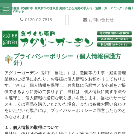
練馬区･杉並区･武蔵野市･西東京市の植木屋 庭師によるお庭の手入れ・造園・ガーデニング・外構工
事・ウッドデッキ
0120-02-7818
お問い合わせ
プライバシーポリシー（個人情報保護方
針）
アグリーガーデン（以下「当社」）は、造園等の工事・庭園管理
業務のご提供にあたり、お客様の個人情報をお預かりしておりま
す。当社は、個人情報を保護し、お客様に信頼性と安心感をご提
供できるように努めて参ります。当社は、個人情報に関する法令
を遵守し、個人情報の適切な取り扱いを致します。当社のサービ
スもしくは商品を購入いただいた場合、または各種お問い合わせ
をいただいた場合には、プライバシーポリシーに同意したものと
みなされます。
１．個人情報の取得について
当社は、偽りその他不正の手段によらず適正に個人情報を取得致