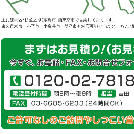
主に練馬区･杉並区･武蔵野市･西東京市で営業しております。
東久留米市・小平市・小金井市・新座市も対応可能ですので、ぜひご