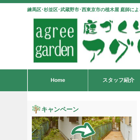
練馬区･杉並区･武蔵野市･西東京市の植木屋 庭師に
Home
スタッフ紹介
キャンペーン