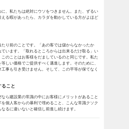
めに、私たちは絶対にウソをつきません。また、ずるい
考える暇があったら、カラダを動かしている方がよほど
当たり前のことです。「あの客では儲からなかったか
れています。「取れるところからは出来るだけ取る」い
。このことはお客様をだましているのと同じです。私た
を等しい価格でご提供すべく邁進します。そのために、
け工事も引き受けません。そして、この平等が保てなく
すること
ぜなら建設業の常識の中にお客様にメリットがあること
字を個人客からの暴利で埋めること、こんな常識クソク
もなるに違いないと確信し前進し続けます。