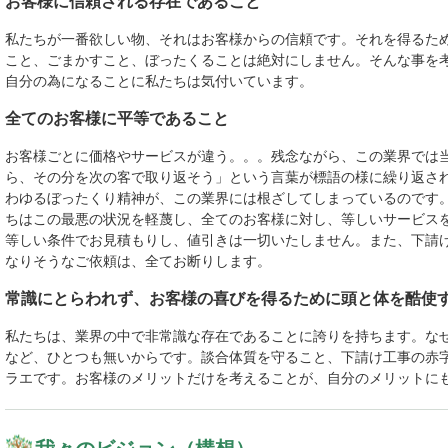
お客様に信頼される存在であること
私たちが一番欲しい物、それはお客様からの信頼です。それを得るた
こと、ごまかすこと、ぼったくることは絶対にしません。そんな事を
自分の為になることに私たちは気付いています。
全てのお客様に平等であること
お客様ごとに価格やサービスが違う。。。残念ながら、この業界では
ら、その分を次の客で取り返そう」という言葉が標語の様に繰り返さ
わゆるぼったくり精神が、この業界には根ざしてしまっているのです
ちはこの最悪の状況を軽蔑し、全てのお客様に対し、等しいサービス
等しい条件でお見積もりし、値引きは一切いたしません。また、下請
なりそうなご依頼は、全てお断りします。
常識にとらわれず、お客様の喜びを得るために頭と体を酷使
私たちは、業界の中で非常識な存在であることに誇りを持ちます。な
など、ひとつも無いからです。談合体質を守ること、下請け工事の赤
ラエです。お客様のメリットだけを考えることが、自分のメリットに