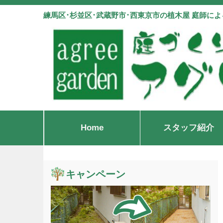
練馬区･杉並区･武蔵野市･西東京市の植木屋 庭師に
Home
スタッフ紹介
キャンペーン